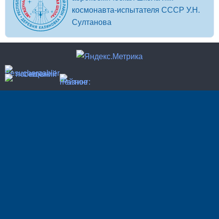
космонавта-испытателя СССР У.Н.
Султанова