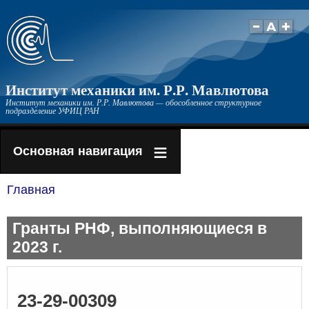
Перейти
к
основному
содержанию
Институт механики им. Р.Р. Мавлютова
Институт механики им. Р.Р. Мавлютова — обособленное структурное
подразделение УФИЦ РАН
Основная навигация
Главная
Строка
навигации
Гранты РНФ, выполняющиеся в
2023 г.
23-29-00309