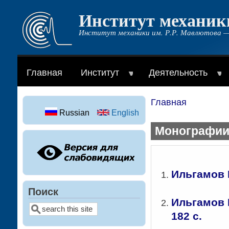
Институт механик
Перейти
к
Институт механики им. Р.Р. Мавлютова —
основному
содержанию
Главная
Институт
Деятельность
Главная
Строка
Russian
English
навигации
Монографии
Ильгамов М
Поиск
Ильгамов М
Поиск
182 с.