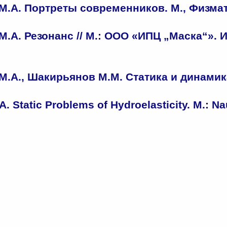
М.А.
Портреты современников. М., Физматл
.А. Резонанс // М.: ООО «ИПЦ „Маска“». И
М.А., Шакирьянов М.М. Статика и динами
. Static Problems of Hydroelasticity. M.: Nau