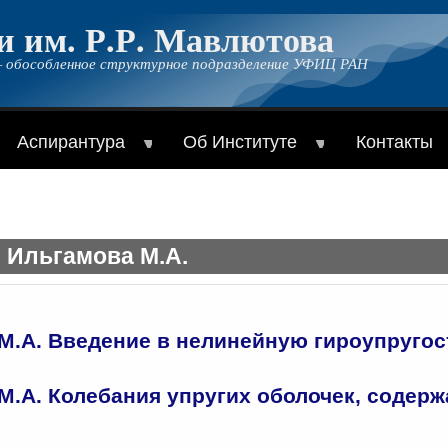
и им. Р.Р. Мавлютова
 обособленное структурное подразделение УФИЦ РАН
Аспирантура
Об Институте
Контакты
 Ильгамова М.А.
.А. Введение в нелинейную гироупругость.
.А. Колебания упругих оболочек, содержащ