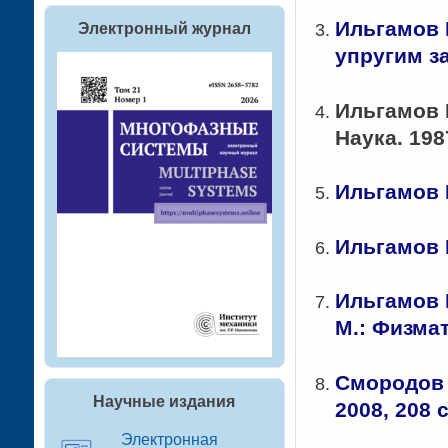
Ильгамов М
Электронный журнал
упругим за
Ильгамов М
Наука. 1987
Ильгамов М
Ильгамов М
Ильгамов 
М.: Физмат
Смородов Е
Научные издания
2008, 208 с
Электронная