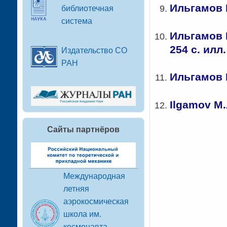
Ильгамов 
библиотечная
система
Ильгамов М
254 с. илл.
Издательство СО
РАН
Ильгамов 
Ilgamov M.A
Сайты партнёров
Международная
летняя
аэрокосмическая
школа им.
космонавта-