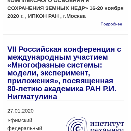
КОМПЛЕКСНОГО ОСВОЕНИЯ И
СОХРАНЕНИЯ ЗЕМНЫХ НЕДР» 16-20 ноября
2020 г. , ИПКОН РАН , г.Москва
о
Подробнее
Меж
нау
шко
ака
VII Российская конференция с
К.Н.
международным участием
Труб
«Многофазные системы:
модели, эксперимент,
приложения», посвященная
80-летию академика РАН Р.И.
Нигматулина
Дата
27.01.2020
Уфимский
федеральный