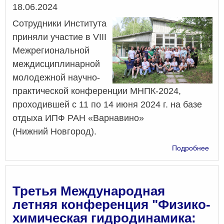
Дата
18.06.2024
и
студ
Сотрудники Института
нау
приняли участие в VIII
общ
Межрегиональной
междисциплинарной
молодежной научно-
практической конференции МНПК-2024,
проходившей с 11 по 14 июня 2024 г. на базе
отдыха ИПФ РАН «Варнавино»
(Нижний Новгород).
о
Подробнее
Сот
Инст
при
учас
Третья Международная
в
летняя конференция "Физико-
VIII
химическая гидродинамика:
Меж