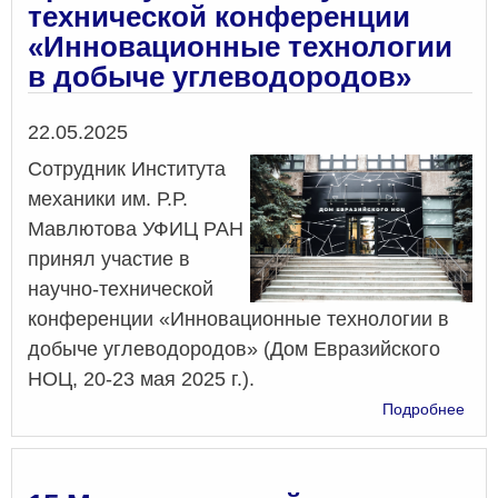
технической конференции
«Инновационные технологии
в добыче углеводородов»
Дата
22.05.2025
Cотрудник Института
механики им. Р.Р.
Мавлютова УФИЦ РАН
принял участие в
научно-технической
конференции «Инновационные технологии в
добыче углеводородов» (Дом Евразийского
НОЦ, 20-23 мая 2025 г.).
о
Подробнее
Cот
ИМе
УФ
РАН