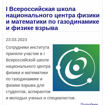
лет
кон
I Всероссийская школа
"Физ
национального центра физики
хим
и математики по газодинамике
гид
мод
и физике взрыва
и
при
Дата
23.03.2023
Сотрудники института
приняли участие в I
Всероссийской школе
национального центра
физики и математики
по газодинамике и
физике взрыва для
студентов, аспирантов
и молодых ученых и специалистов.
о
Подробнее