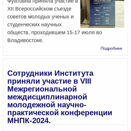
Фуатовна приняла участие в
XII Всероссийском съезде
советов молодых ученых и
студенческих научных
обществ, проходившем 15-17 июля во
Владивостоке.
о
Подробнее
Пре
Сов
мол
уче
Сотрудники Института
Инст
приняли участие в VIII
при
Межрегиональной
учас
в
междисциплинарной
XII
молодежной научно-
Все
практической конференции
съе
сове
МНПК-2024.
мол
уче