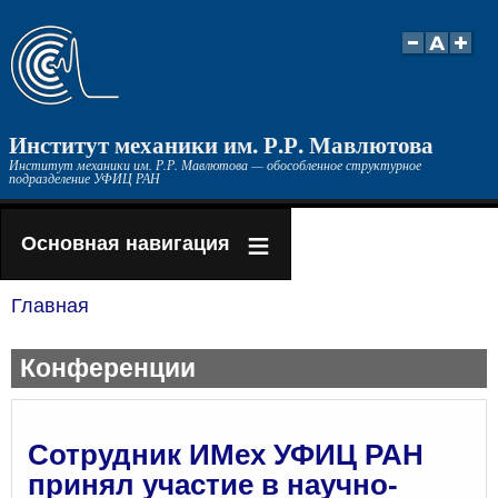
Перейти
к
основному
содержанию
Институт механики им. Р.Р. Мавлютова
Институт механики им. Р.Р. Мавлютова — обособленное структурное
подразделение УФИЦ РАН
Основная навигация
Главная
Строка
навигации
Конференции
Cотрудник ИМех УФИЦ РАН
принял участие в научно-