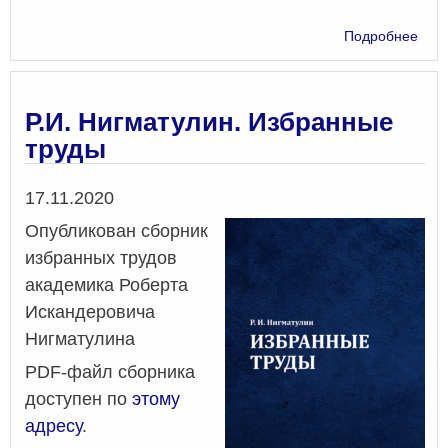
о
Подробнее
Все
нау
кон
студ
Р.И. Нигматулин. Избранные
физ
труды
и
мол
уче
Дата
17.11.2020
(ВН
Опубликован сборник
избранных трудов
академика Роберта
Искандеровича
Нигматулина
PDF-файл сборника
доступен по
этому
адресу
.