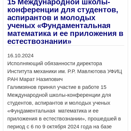
15 Международной школы-
при
конференции для студентов,
учас
аспирантов и молодых
в
науч
ученых «Фундаментальная
техн
математика и ее приложения в
кон
естествознании»
«Ин
техн
в
Дата
16.10.2024
доб
Исполняющий обязанности директора
угл
Института механики им. Р.Р. Мавлютова УФИЦ
РАН Марат Назипович
Галимзянов принял участие в работе 15
Международной школы-конференции для
студентов, аспирантов и молодых ученых
«Фундаментальная математика и ее
приложения в естествознании», прошедшей в
период с 6 по 9 октября 2024 года на базе