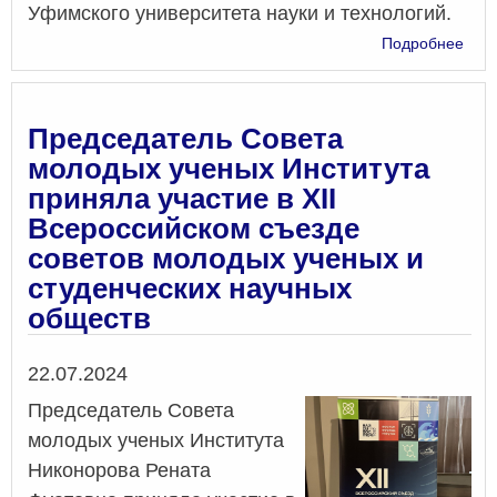
Уфимского университета науки и технологий.
о
Подробнее
15
Меж
шко
кон
Председатель Совета
для
молодых ученых Института
студ
приняла участие в XII
асп
и
Всероссийском съезде
мол
советов молодых ученых и
уче
студенческих научных
«Фу
мат
обществ
и
ее
Дата
22.07.2024
при
в
Председатель Совета
есте
молодых ученых Института
Никонорова Рената