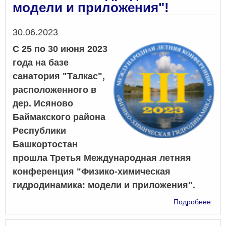
меж
модели и приложения"!
мол
науч
Дата
30.06.2023
прак
кон
С 25 по 30 июня 2023
МНП
года на базе
санатория "Талкас",
расположенного в
дер. Исяново
Баймакского района
Республики
Башкортостан
прошла Третья Международная летняя
конференция "Физико-химическая
гидродинамика: модели и приложения".
о
Подробнее
Тре
Меж