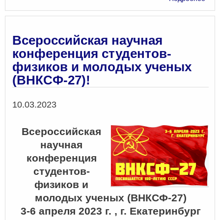
I
Все
шко
нац
Всероссийская научная
цен
конференция студентов-
физ
физиков и молодых ученых
и
мат
(ВНКСФ-27)!
по
газ
Дата
10.03.2023
и
физ
взр
Всероссийская
научная
конференция
студентов-
физиков и
молодых ученых (ВНКСФ-27)
3-6 апреля 2023 г. , г. Екатеринбург