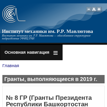
Перейти
к
основному
содержанию
Институт механики им. Р.Р. Мавлютова
Институт механики им. Р.Р. Мавлютова — обособленное структурное
подразделение УФИЦ РАН
Основная навигация
Главная
Строка
навигации
Гранты, выполняющиеся в 2019 г.
№ 8 ГР (Гранты Президента
Республики Башкортостан